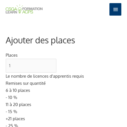
Aller
MEN
au
PRIN
contenu
Ajouter des places
Places
Le nombre de licences d'apprentis requis
Remises sur quantité
6 à 10 places
- 10 %
11 à 20 places
- 15 %
+21 places
- 25 %