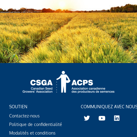
SOUTIEN
COMMUNIQUEZ AVEC NOU
T
Y
L
Contactez-nous
w
o
i
Politique de confidentialité
i
u
n
t
t
k
Modalités et conditions