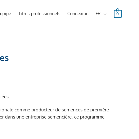
équipe
Titres professionnels
Connexion
FR
0
ces
iées.
rnationale comme producteur de semences de première
cer dans une entreprise semencière, ce programme