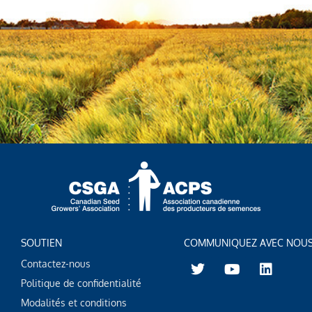
SOUTIEN
COMMUNIQUEZ AVEC NOU
T
Y
L
Contactez-nous
w
o
i
Politique de confidentialité
i
u
n
t
t
k
Modalités et conditions